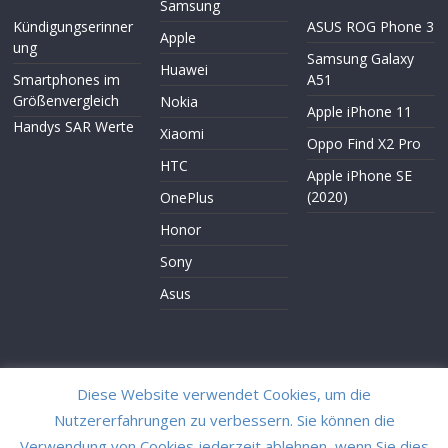
Samsung
Kündigungserinner
ASUS ROG Phone 3
Apple
ung
Samsung Galaxy
Huawei
Smartphones im
A51
Größenvergleich
Nokia
Apple iPhone 11
Handys SAR Werte
Xiaomi
Oppo Find X2 Pro
HTC
Apple iPhone SE
(2020)
OnePlus
Honor
Sony
Asus
Diese Website verwendet Cookies, um die
Nutzererfahrungen zu verbessern. Sie können die
Copyright © 2026
Smartphone TOP5
. Alle Rechte vorbehalten.
Verwendung von Cookies jederzeit ablehnen, wenn Sie dies