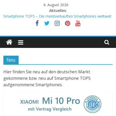
Zum
6. August 2026
Inhalt
Aktuelles:
springen
Smartphone TOP5 – Die meistverkauften Smartphones weltweit
iPhone 13 mit Vertrag Vergleich
Android Smartphones TOP 5 mit der besten Performance lt.
Smartphone
AnTuTu
ASUS ROG Phone 5 mit Vertrag Vergleich
iPhone 12 mit Vertrag Vergleich
TOP5
Neu
Die
besten
Hier finden Sie neu auf den deutschen Markt
Smartphones
gekommene bzw. neu auf Smartphone TOP5
2020
aufgenommene Smartphones.